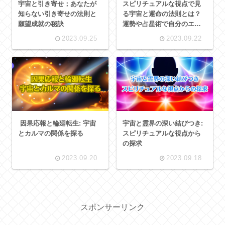
宇宙と引き寄せ；あなたが
スピリチュアルな視点で見
知らない引き寄せの法則と
る宇宙と運命の法則とは？
願望成就の秘訣
運勢や占星術で自分のエネ
ルギーを高めるコツ
2023.09.25
2023.09.22
因果応報と輪廻転生: 宇宙
宇宙と霊界の深い結びつき:
とカルマの関係を探る
スピリチュアルな視点から
の探求
2023.09.20
2023.09.18
スポンサーリンク