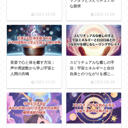
マンダラとスピリチュアル
な探求
2023.10.09
2023.10.06
音楽で心と体を癒す方法；
スピリチュアルな癒しの手
声や周波数から学ぶ宇宙と
法：宇宙エネルギーと自分
人間の共鳴
自身とのつながりを感じる
ヒーリングやレイキ
2023.10.02
2023.09.28