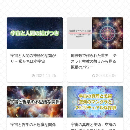
宇宙と人間の神秘的な繋が
周波数で作られた世界 – テ
り – 私たちは小宇宙
スラと密教の教えから見る
振動のパワー
2024.11.25
2024.05.06
宇宙と哲学の不思議な関係
宇宙の真理と美術：空海の