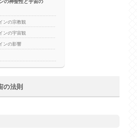
ンの神聖性と宇宙の
インの宗教観
インの宇宙観
インの影響
宙の法則