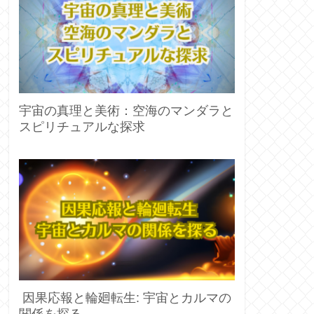
宇宙の真理と美術：空海のマンダラと
スピリチュアルな探求
因果応報と輪廻転生: 宇宙とカルマの